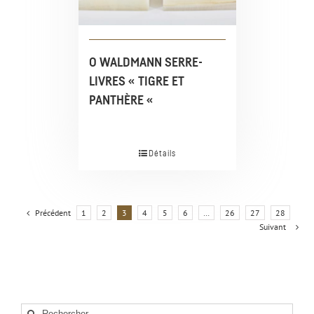
O WALDMANN SERRE-
LIVRES « TIGRE ET
PANTHÈRE «
Détails
Précédent
1
2
3
4
5
6
…
26
27
28
Suivant
Rechercher