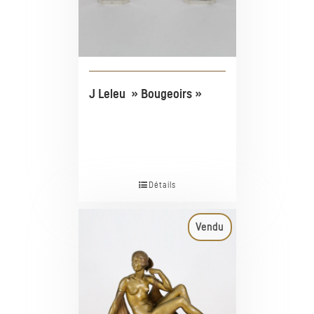
J Leleu » Bougeoirs »
Détails
Vendu