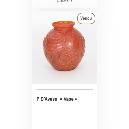
Détails
Vendu
P D’Avesn » Vase «