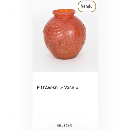
Vendu
P D’Avesn » Vase «
Détails