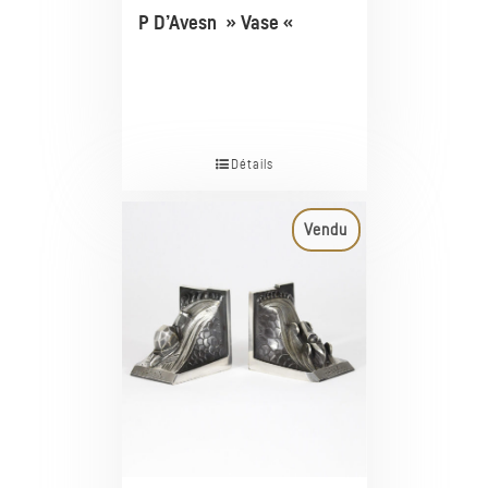
P D’Avesn » Vase «
Détails
Vendu