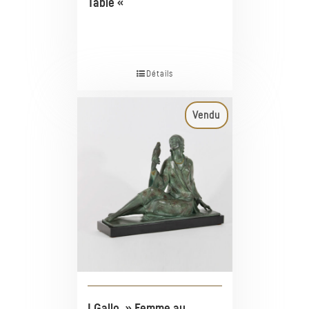
Table «
Détails
Vendu