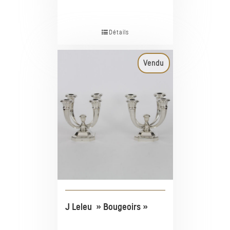
Détails
Vendu
J Leleu » Bougeoirs »