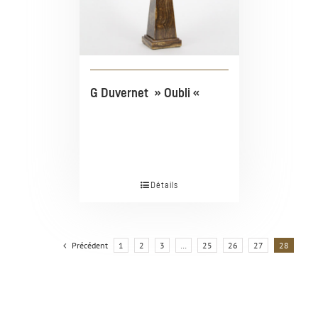
G Duvernet » Oubli «
Détails
Précédent
1
2
3
…
25
26
27
28