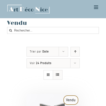
Skip
to
content
Vendu
Rechercher
Trier par
Date
Voir
24 Produits
Vendu