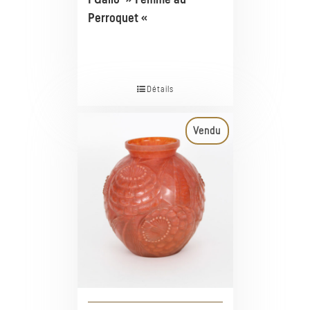
I Gallo » Femme au
Perroquet «
Détails
Vendu