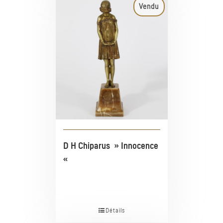
Vendu
D H Chiparus » Innocence
«
Détails