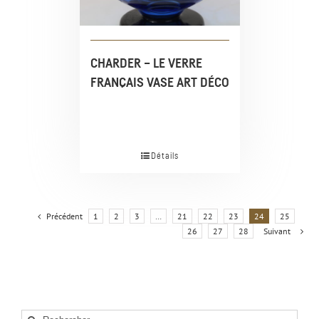
CHARDER – LE VERRE
FRANÇAIS VASE ART DÉCO
Détails
Précédent
1
2
3
…
21
22
23
24
25
26
27
28
Suivant
Rechercher