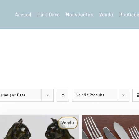
Accueil
L’art Déco
Nouveautés
Vendu
Boutiqu
Trier par
Date
Voir
72 Produits
Vendu